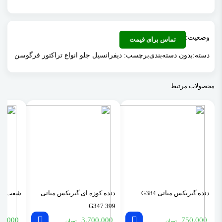
وضعیت:
تماس برای قیمت
دسته:
بدون دسته‌بندی
برچسب:
دیفرانسیل جلو انواع تراکتور فرگوسن
محصولات مرتبط
دنده گیربکس میانی G384
دنده کوزه ای گیربکس میانی
شفت گیرب
399 G347
20.000
3.700.000
750.000
تومان
تومان