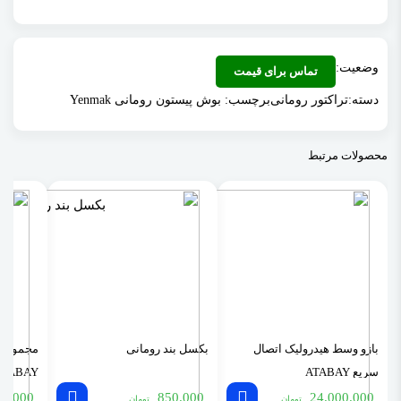
وضعیت:
تماس برای قیمت
دسته:
تراکتور رومانی
برچسب:
بوش پیستون رومانی Yenmak
محصولات مرتبط
بازو وسط هیدرولیک اتصال
بکسل بند رومانی
مجموعه 
سریع ATABAY
ATABAY
00.000
850.000
24.000.000
تومان
تومان