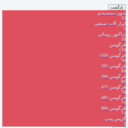
بازگشت
بدون دسته‌بندی
32
ابزار آلات صنعتی
5
تراکتور رومانی
10
فرگوسن
129
فرگوسن 1500
50
فرگوسن 285
89
فرگوسن 399
81
فرگوسن 475
78
فرگوسن 485
75
فرگوسن 800
73
گریس پمپ
1